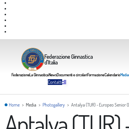
Giustizia Federale
Safeguarding
Federazione Trasparente
Assicurazione Multirischi
Area riservata FGI
Portale Servizi FGI
Federazione Ginnastica
d'Italia
Federazione
La Ginnastica
News
Documenti e circolari
Formazione
Calendario
Media
Contatti
Home
Media
Photogallery
Antalya (TUR) - Europeo Senior 
Antalya (TUR)