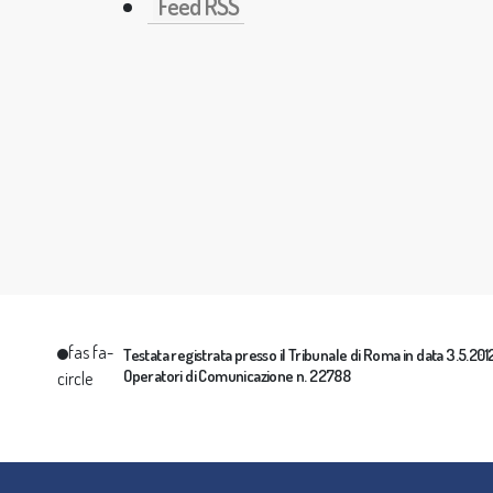
Feed RSS
fas fa-
Testata registrata presso il Tribunale di Roma in data 3.5.2012 
Operatori di Comunicazione n. 22788
circle