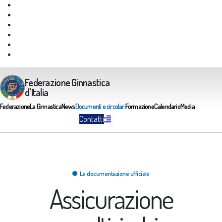
Giustizia Federale
Safeguarding
Federazione Trasparente
Assicurazione Multirischi
Area riservata FGI
Portale Servizi FGI
Federazione Ginnastica
d'Italia
Federazione
La Ginnastica
News
Documenti e circolari
Formazione
Calendario
Media
Contatti
La documentazione ufficiale
Assicurazione