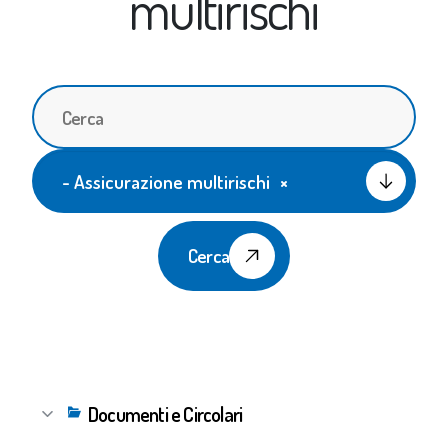
multirischi
- Assicurazione multirischi
×
Cerca
Documenti e Circolari
▼