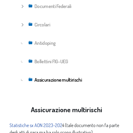
Documenti Federali
►
Circolari
►
Antidoping
Bollettini FIG-UEG
Assicurazione multirischi
Assicurazione multirischi
Statistiche sx AON 2023-202
4 (tale documento non fa parte
degli atti di gara ma ha solo scopo illustrativo)